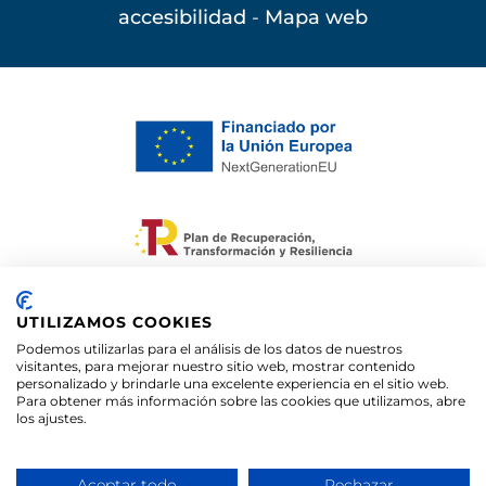
accesibilidad
-
Mapa web
Financiado por la Unión Europea –
NextGenerationEU. Sin embargo, los puntos de
UTILIZAMOS COOKIES
vista y las opiniones expresadas son únicamente
Podemos utilizarlas para el análisis de los datos de nuestros
los del autor o autores y no reflejan
visitantes, para mejorar nuestro sitio web, mostrar contenido
personalizado y brindarle una excelente experiencia en el sitio web.
necesariamente los de la Unión Europea o la
Para obtener más información sobre las cookies que utilizamos, abre
Comisión Europea. Ni la Unión Europea ni la
los ajustes.
Comisión Europea pueden ser consideradas
responsables de las mismas
Aceptar todo
Rechazar